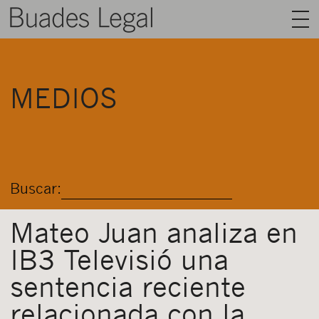
BUADES LEGAL
MEDIOS
ÁREAS
EQUIPO
TALENTO
Buscar:
ACTUALIDAD
CONTACTO
Mateo Juan analiza en
IB3 Televisió una
ESPAÑOL
sentencia reciente
relacionada con la