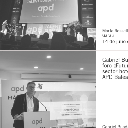
Acepto recibir co
Acepto las
condici
Al pulsar el botón de envío
es Buades Legal S.L. La fin
otros derechos como se exp
Marta
Rossell
Garau
14 de julio
Gabriel Bu
foro «Futu
sector hot
APD Balea
Gabriel
Buade