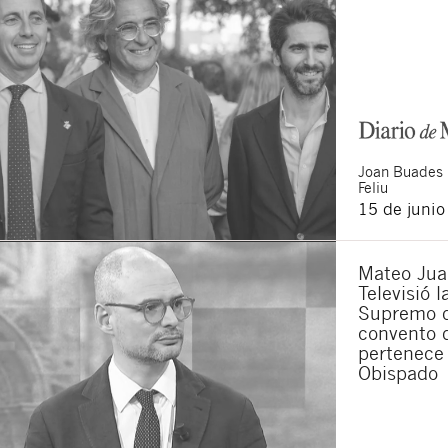
Joan
Buades
Feliu
15 de juni
Mateo Jua
Televisió 
Supremo q
convento 
pertenece 
Obispado