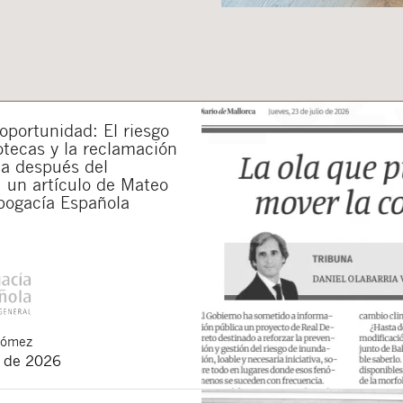
portunidad: El riesgo
otecas y la reclamación
da después del
 un artículo de Mateo
bogacía Española
Gómez
o de 2026