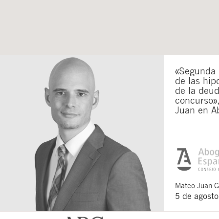
«Segunda o
de las hip
de la deu
concurso»,
Juan en A
Mateo
Juan 
5 de agost