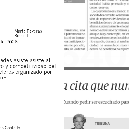
municaciones sobre nuevos artículos legales.
ones legales
y
de privacidad
de esta web.
 manifiesta haber leído la siguiente información básica sobre privacidad
: El re
alidad es la atención a su solicitud. Tiene derecho a acceder, rectificar y supr
lica en la
política de privacidad de nuestra web
Marta
Payeras
Rossell
 de 2026
ades asiste asiste al
ro y competitividad del
elero» organizado por
res
s Castella