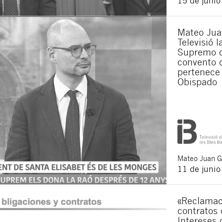
15 de juni
Acepto recibir co
Acepto las
condici
Mateo Jua
Al pulsar el botón de envío
Televisió 
es Buades Legal S.L. La fin
otros derechos como se exp
Supremo q
convento 
pertenece 
Obispado
Mateo
Juan 
11 de juni
«Reclamac
contratos 
Intereses 