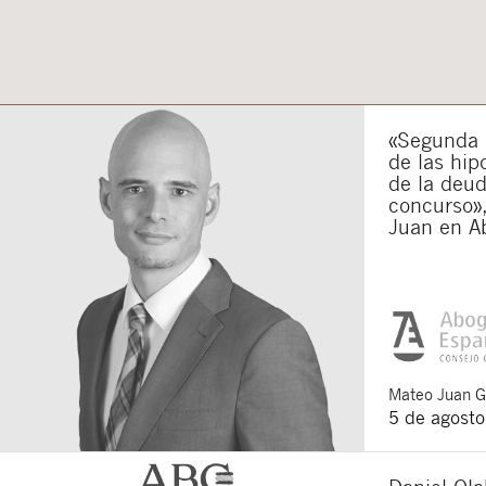
«Segunda o
de las hip
de la deu
concurso»,
Juan en A
Mateo
Juan 
5 de agost