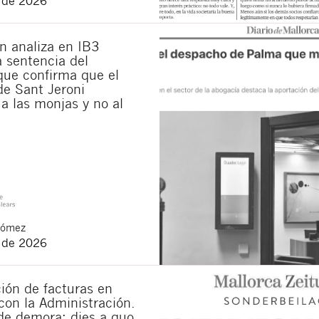
o de 2026
municaciones sobre nuevos artículos legales.
ones legales
y
de privacidad
de esta web.
n analiza en IB3
 manifiesta haber leído la siguiente información básica sobre privacidad
: El re
la sentencia del
alidad es la atención a su solicitud. Tiene derecho a acceder, rectificar y supr
lica en la
política de privacidad de nuestra web
ue confirma que el
de Sant Jeroni
a las monjas y no al
Gómez
o de 2026
ión de facturas en
con la Administración.
de demora: dies a quo,