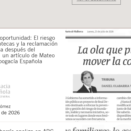
portunidad: El riesgo
otecas y la reclamación
da después del
 un artículo de Mateo
bogacía Española
Gómez
o de 2026