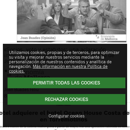
«Socios, voto y estatutos: una aclaración
Utilizamos cookies, propias y de terceros, para optimizar
importante del Supremo», nuevo artículo de
su visita y mejorar nuestros servicios mediante la
Joan Buades en Economía de Mallorca
personalización de nuestros contenidos y analítica de
navegación.
Más información en nuestra Política de
cookies.
PERMITIR TODAS LAS COOKIES
Joan
Buades Feliu
8 de abril de 2026
RECHAZAR COOKIES
Configurar cookies