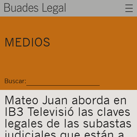
BUADES LEGAL
MEDIOS
ÁREAS
EQUIPO
TALENTO
Buscar:
ACTUALIDAD
CONTACTO
Mateo Juan aborda en
IB3 Televisió las claves
ESPAÑOL
legales de las subastas
judiciales que están a