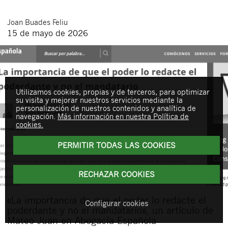
Joan
Buades Feliu
15 de mayo de 2026
Utilizamos cookies, propias y de terceros, para optimizar
su visita y mejorar nuestros servicios mediante la
personalización de nuestros contenidos y analítica de
navegación.
Más información en nuestra Política de
cookies.
PERMITIR TODAS LAS COOKIES
RECHAZAR COOKIES
«La importancia de que el poder lo redacte el
Configurar cookies
poderdante y no el mandatario», un artículo de
Mateo Juan en Abogacía Española