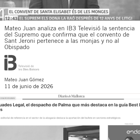
Acepto recibir comunicaciones sobre nuevos
artículos legales.
Acepto
condiciones
de
de esta
y
las
legales
privacidad
web.
Mateo Juan analiza en IB3 Televisió la sentencia
del Supremo que confirma que el convento de
Al pulsar el botón de envío manifiesta haber leído la siguiente
información básica sobre privacidad
: El responsable del tratamiento
Sant Jeroni pertenece a las monjas y no al
es Buades Legal S.L. La finalidad es la atención a su solicitud. Tiene
Obispado
derecho a acceder, rectificar y suprimir los datos, así como otros
derechos como se explica en la
política de privacidad de nuestra web
Mateo
Juan Gómez
11 de junio de 2026