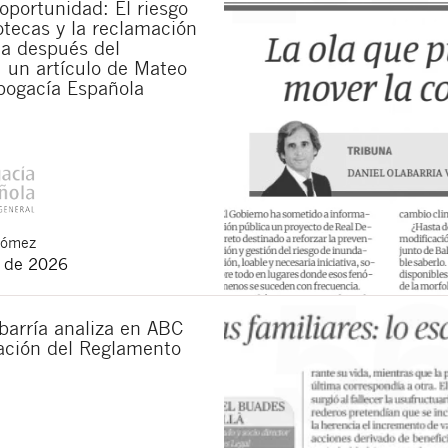
portunidad: El riesgo
otecas y la reclamación
da después del
 un artículo de Mateo
bogacía Española
Gómez
o de 2026
barría analiza en ABC
cación del Reglamento