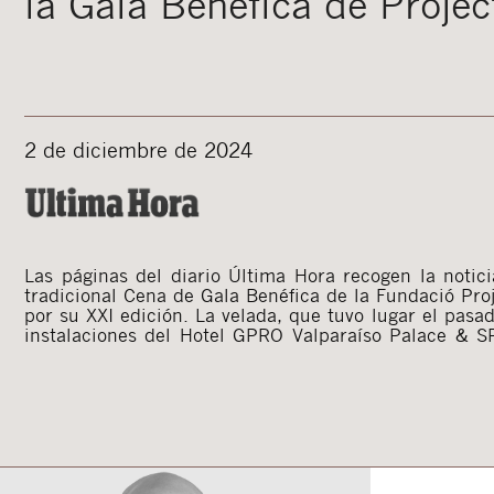
la Gala Benéfica de Projec
2 de diciembre de 2024
Las páginas del diario Última Hora recogen la notici
«Joves amb Projecte» y contó entre sus asistentes 
tradicional Cena de Gala Benéfica de la Fundació Pro
por su XXI edición. La velada, que tuvo lugar el pas
instalaciones del Hotel GPRO Valparaíso Palace & SP