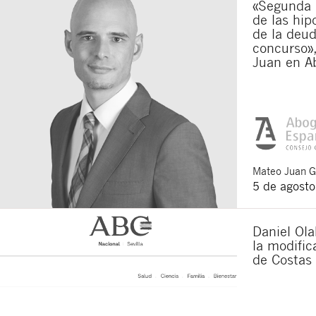
«Segunda o
de las hip
de la deu
concurso»,
Juan en A
Mateo
Juan 
5 de agost
Daniel Ola
la modifi
de Costas