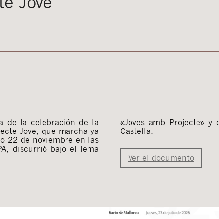
te Jove
a de la celebración de la
con Joan Buades y Teresa
jecte Jove, que marcha ya
Castella.
ado 22 de noviembre en las
A, discurrió bajo el lema
Ver el documento