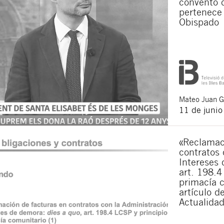
convento 
pertenece 
Acepto recibir co
Obispado
Acepto las
condici
Al pulsar el botón de envío
es Buades Legal S.L. La fin
otros derechos como se exp
Mateo
Juan 
11 de juni
«Reclamac
contratos 
Intereses 
art. 198.4
primacía c
artículo d
Actualidad