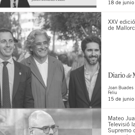
18 de juni
XXV edició
de Mallor
Joan
Buades
Feliu
15 de juni
Mateo Jua
Televisió 
Supremo q