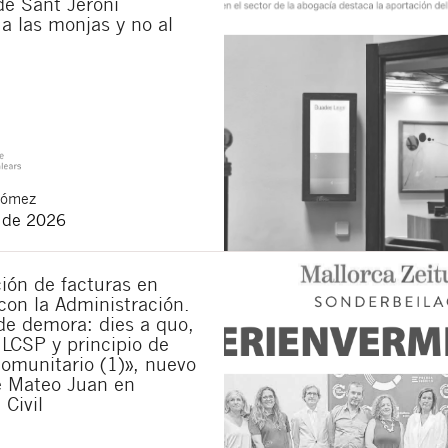
de Sant Jeroni
a las monjas y no al
municaciones sobre nuevos artículos legales.
ones legales
y
de privacidad
de esta web.
 manifiesta haber leído la siguiente información básica sobre privacidad
: El re
alidad es la atención a su solicitud. Tiene derecho a acceder, rectificar y supr
lica en la
política de privacidad de nuestra web
Gómez
o de 2026
ión de facturas en
con la Administración.
de demora: dies a quo,
 LCSP y principio de
omunitario (1)», nuevo
e Mateo Juan en
 Civil