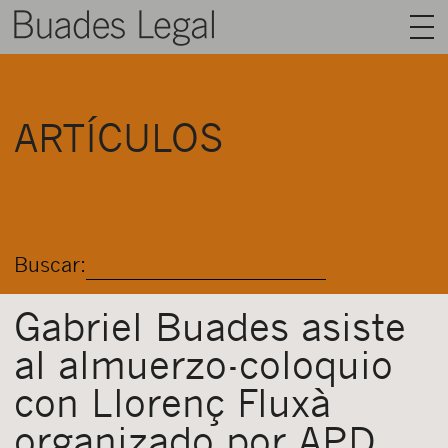
BUADES LEGAL
ARTÍCULOS
ÁREAS
EQUIPO
TALENTO
Buscar:
ACTUALIDAD
CONTACTO
Gabriel Buades asiste
al almuerzo-coloquio
ESPAÑOL
con Llorenç Fluxà
organizado por APD