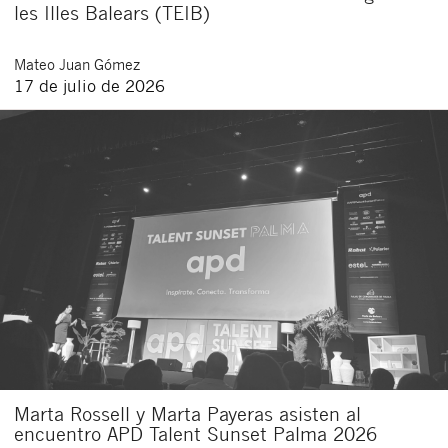
les Illes Balears (TEIB)
Mateo
Juan Gómez
17 de julio de 2026
Marta Rossell y Marta Payeras asisten al
encuentro APD Talent Sunset Palma 2026