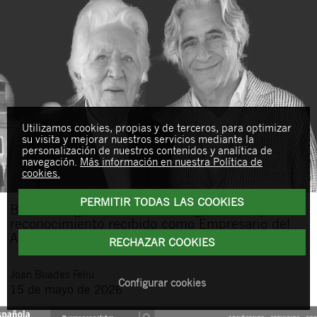
Utilizamos cookies, propias y de terceros, para optimizar
su visita y mejorar nuestros servicios mediante la
personalización de nuestros contenidos y analítica de
navegación.
Más información en nuestra Política de
cookies.
PERMITIR TODAS LAS COOKIES
Buades Legal felicita a don Miguel Fluxá por el
reconocimiento recibido como Empresario del
Año de Mallorcadiario
RECHAZAR COOKIES
Joan
Buades Feliu
Configurar cookies
15 de mayo de 2026