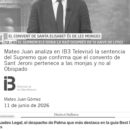
Acepto recibir comunicaciones sobre nuevos
artículos legales.
Acepto
condiciones
de
de esta
y
las
legales
privacidad
web.
Al pulsar el botón de envío manifiesta haber leído la siguiente
información básica sobre privacidad
: El responsable del tratamiento
es Buades Legal S.L. La finalidad es la atención a su solicitud. Tiene
derecho a acceder, rectificar y suprimir los datos, así como otros
derechos como se explica en la
política de privacidad de nuestra web
Mateo Juan analiza en IB3 Televisió la sentencia
del Supremo que confirma que el convento de
Sant Jeroni pertenece a las monjas y no al
Obispado
Mateo
Juan Gómez
11 de junio de 2026