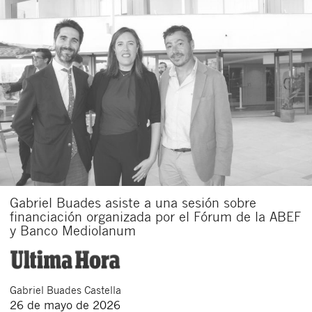
Acepto recibir comunicaciones sobre nuevos
artículos legales.
Acepto
condiciones
de
de esta
y
las
legales
privacidad
web.
Al pulsar el botón de envío manifiesta haber leído la siguiente
información básica sobre privacidad
: El responsable del tratamiento
es Buades Legal S.L. La finalidad es la atención a su solicitud. Tiene
derecho a acceder, rectificar y suprimir los datos, así como otros
derechos como se explica en la
política de privacidad de nuestra web
Gabriel Buades asiste a una sesión sobre
financiación organizada por el Fórum de la ABEF
y Banco Mediolanum
Gabriel
Buades Castella
26 de mayo de 2026