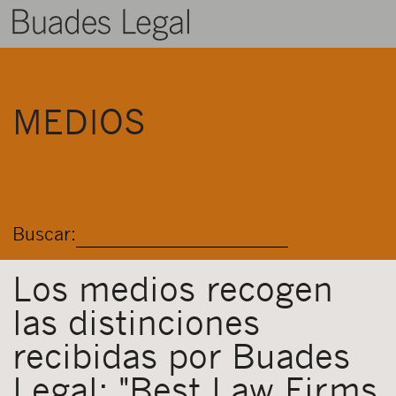
BUADES LEGAL
MEDIOS
ÁREAS
EQUIPO
TALENTO
Buscar:
ACTUALIDAD
CONTACTO
Los medios recogen
las distinciones
ESPAÑOL
recibidas por Buades
Legal: "Best Law Firms