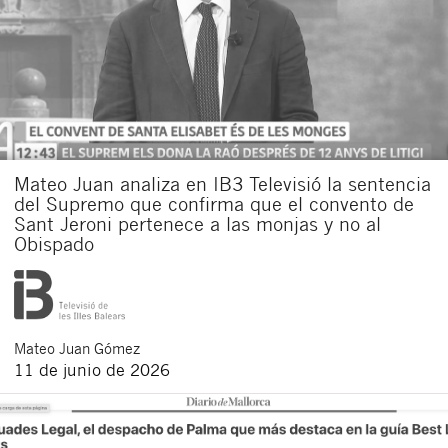
Acepto recibir comunicaciones sobre nuevos
artículos legales.
Acepto
condiciones
de
de esta
y
las
legales
privacidad
web.
Al pulsar el botón de envío manifiesta haber leído la siguiente
información básica sobre privacidad
: El responsable del tratamiento
es Buades Legal S.L. La finalidad es la atención a su solicitud. Tiene
derecho a acceder, rectificar y suprimir los datos, así como otros
derechos como se explica en la
política de privacidad de nuestra web
Mateo Juan analiza en IB3 Televisió la sentencia
del Supremo que confirma que el convento de
Sant Jeroni pertenece a las monjas y no al
Obispado
Mateo
Juan Gómez
11 de junio de 2026