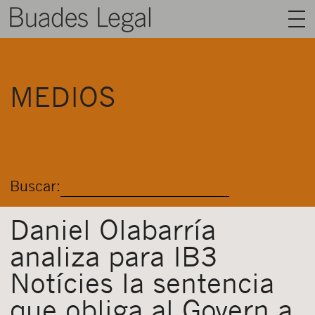
BUADES LEGAL
MEDIOS
ÁREAS
EQUIPO
TALENTO
Buscar:
ACTUALIDAD
CONTACTO
Daniel Olabarría
analiza para IB3
ESPAÑOL
Notícies la sentencia
que obliga al Govern a