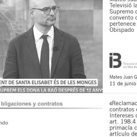
Televisió 
Acepto recibir co
Supremo q
Acepto las
condici
convento 
pertenece 
Al pulsar el botón de envío
es Buades Legal S.L. La fin
Obispado
otros derechos como se exp
Mateo
Juan 
11 de juni
«Reclamac
contratos 
Intereses 
art. 198.4
primacía c
artículo d