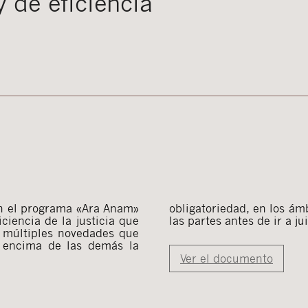
y de eficiencia
en el programa «Ara Anam»
udir a la negociación entre
ciencia de la justicia que
las partes antes de ir a jui
s múltiples novedades que
or encima de las demás la
Ver el documento