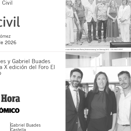
 Civil
Gómez
de 2026
es y Gabriel Buades
a X edición del Foro El
o
Gabriel
Buades
Castella