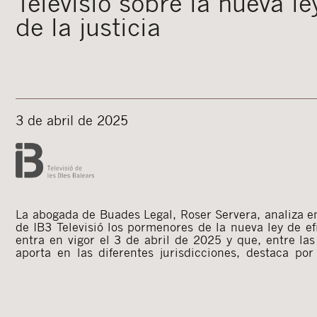
Televisió sobre la nueva le
de la justicia
3 de abril de 2025
La abogada de Buades Legal, Roser Servera, analiza 
obligatoriedad, en los ámbitos civil y mercantil, de ac
de IB3 Televisió los pormenores de la nueva ley de efi
entra en vigor el 3 de abril de 2025 y que, entre la
aporta en las diferentes jurisdicciones, destaca p