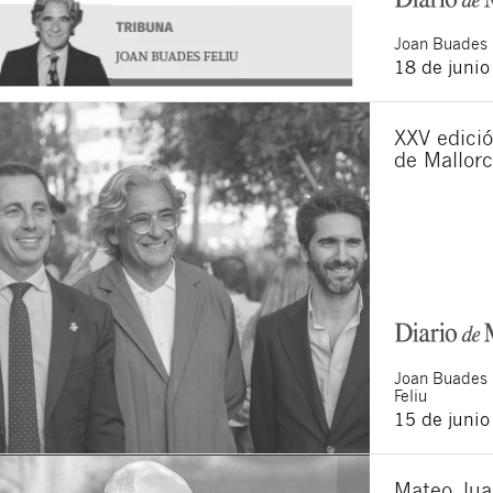
Joan
Buades 
18 de juni
XXV edició
de Mallor
Joan
Buades
Feliu
15 de juni
Mateo Jua