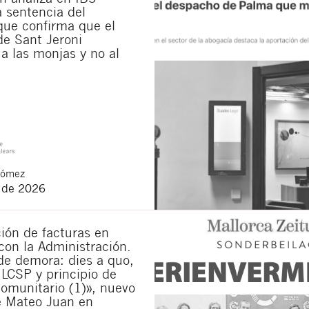
la sentencia del
municaciones sobre nuevos artículos legales.
ue confirma que el
ones legales
y
de privacidad
de esta web.
de Sant Jeroni
a las monjas y no al
 manifiesta haber leído la siguiente información básica sobre privacidad
: El re
alidad es la atención a su solicitud. Tiene derecho a acceder, rectificar y supr
lica en la
política de privacidad de nuestra web
Gómez
o de 2026
ión de facturas en
con la Administración.
de demora: dies a quo,
 LCSP y principio de
omunitario (1)», nuevo
e Mateo Juan en