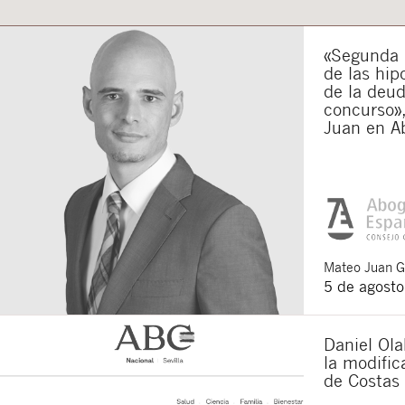
«Segunda o
de las hip
de la deu
concurso»,
Juan en A
Mateo
Juan 
5 de agost
Daniel Ola
la modifi
de Costas