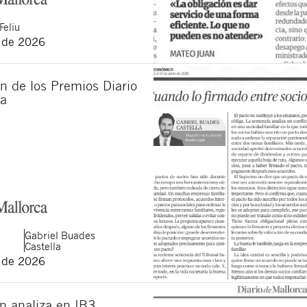
Feliu
o de 2026
n de los Premios Diario
ca
Gabriel
Buades
Castella
o de 2026
n analiza en IB3