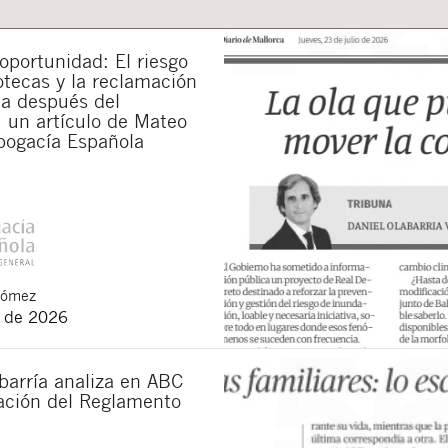
portunidad: El riesgo
otecas y la reclamación
da después del
 un artículo de Mateo
bogacía Española
Gómez
o de 2026
barría analiza en ABC
cación del Reglamento