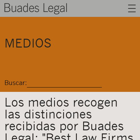
BUADES LEGAL
MEDIOS
ÁREAS
EQUIPO
TALENTO
Buscar:
ACTUALIDAD
CONTACTO
Los medios recogen
las distinciones
ESPAÑOL
recibidas por Buades
Legal: "Best Law Firms