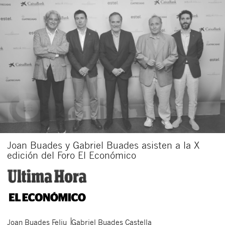
Acepto recibir comunicaciones sobre nuevos
artículos legales.
Acepto
condiciones
de
de esta
y
las
legales
privacidad
web.
Al pulsar el botón de envío manifiesta haber leído la siguiente
información básica sobre privacidad
: El responsable del tratamiento
es Buades Legal S.L. La finalidad es la atención a su solicitud. Tiene
derecho a acceder, rectificar y suprimir los datos, así como otros
derechos como se explica en la
política de privacidad de nuestra web
Joan Buades y Gabriel Buades asisten a la X
edición del Foro El Económico
Joan
Buades Feliu
Gabriel
Buades Castella