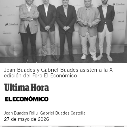
Acepto recibir comunicaciones sobre nuevos
artículos legales.
Acepto
condiciones
de
de esta
y
las
legales
privacidad
web.
Al pulsar el botón de envío manifiesta haber leído la siguiente
información básica sobre privacidad
: El responsable del tratamiento
es Buades Legal S.L. La finalidad es la atención a su solicitud. Tiene
derecho a acceder, rectificar y suprimir los datos, así como otros
derechos como se explica en la
política de privacidad de nuestra web
Joan Buades y Gabriel Buades asisten a la X
edición del Foro El Económico
Joan
Buades Feliu
Gabriel
Buades Castella
27 de mayo de 2026