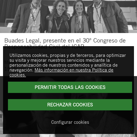
Buades Legal, presente en el 30º Congreso de
Responsabilidad Civil del ICAB
Utilizamos cookies, propias y de terceros, para optimizar
su visita y mejorar nuestros servicios mediante la
Marta
Rossell Garau
Antonio
Tugores Mayol
personalización de nuestros contenidos y analítica de
19 de mayo de 2026
navegación.
Más información en nuestra Política de
cookies.
PERMITIR TODAS LAS COOKIES
RECHAZAR COOKIES
Configurar cookies