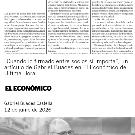
Acepto recibir comunicaciones sobre nuevos
artículos legales.
Acepto
condiciones
de
de esta
y
las
legales
privacidad
web.
Al pulsar el botón de envío manifiesta haber leído la siguiente
información básica sobre privacidad
: El responsable del tratamiento
es Buades Legal S.L. La finalidad es la atención a su solicitud. Tiene
derecho a acceder, rectificar y suprimir los datos, así como otros
derechos como se explica en la
política de privacidad de nuestra web
“Cuando lo firmado entre socios sí importa”, un
artículo de Gabriel Buades en El Económico de
Ultima Hora
Gabriel
Buades Castella
12 de junio de 2026