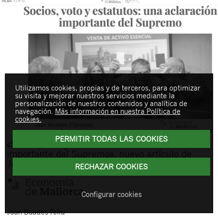
Utilizamos cookies, propias y de terceros, para optimizar
su visita y mejorar nuestros servicios mediante la
personalización de nuestros contenidos y analítica de
navegación.
Más información en nuestra Política de
cookies.
PERMITIR TODAS LAS COOKIES
«Socios, voto y estatutos: una aclaración
importante del Supremo», nuevo artículo de
Joan Buades en Economía de Mallorca
RECHAZAR COOKIES
Configurar cookies
Joan
Buades Feliu