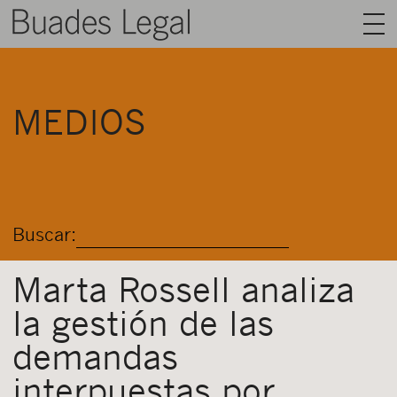
BUADES LEGAL
MEDIOS
ÁREAS
EQUIPO
TALENTO
Buscar:
ACTUALIDAD
CONTACTO
Marta Rossell analiza
la gestión de las
ESPAÑOL
demandas
interpuestas por