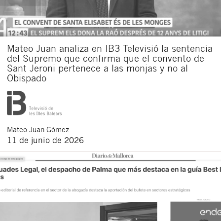
Acepto recibir comunicaciones sobre nuevos
artículos legales.
Acepto
condiciones
de
de esta
y
las
legales
privacidad
web.
Mateo Juan analiza en IB3 Televisió la sentencia
Al pulsar el botón de envío manifiesta haber leído la siguiente
del Supremo que confirma que el convento de
información básica sobre privacidad
: El responsable del tratamiento
Sant Jeroni pertenece a las monjas y no al
es Buades Legal S.L. La finalidad es la atención a su solicitud. Tiene
derecho a acceder, rectificar y suprimir los datos, así como otros
Obispado
derechos como se explica en la
política de privacidad de nuestra web
Mateo
Juan Gómez
11 de junio de 2026