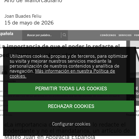
Joan
Buades Feliu
15 de mayo de 2026
Utilizamos cookies, propias y de terceros, para optimizar
su visita y mejorar nuestros servicios mediante la
personalización de nuestros contenidos y analítica de
navegación.
Más información en nuestra Política de
cookies.
PERMITIR TODAS LAS COOKIES
RECHAZAR COOKIES
«La importancia de que el poder lo redacte el
Configurar cookies
poderdante y no el mandatario», un artículo de
Mateo Juan en Abogacía Española