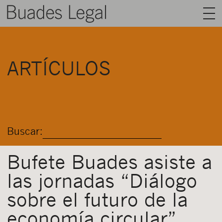
BUADES LEGAL
ARTÍCULOS
ÁREAS
EQUIPO
TALENTO
Buscar:
ACTUALIDAD
CONTACTO
Bufete Buades asiste a
las jornadas “Diálogo
ESPAÑOL
sobre el futuro de la
economía circular”