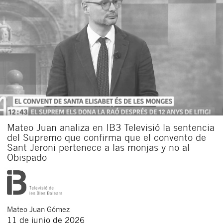
Acepto recibir comunicaciones sobre nuevos
artículos legales.
Acepto
condiciones
de
de esta
y
las
legales
privacidad
web.
Al pulsar el botón de envío manifiesta haber leído la siguiente
información básica sobre privacidad
: El responsable del tratamiento
es Buades Legal S.L. La finalidad es la atención a su solicitud. Tiene
derecho a acceder, rectificar y suprimir los datos, así como otros
derechos como se explica en la
política de privacidad de nuestra web
Mateo Juan analiza en IB3 Televisió la sentencia
del Supremo que confirma que el convento de
Sant Jeroni pertenece a las monjas y no al
Obispado
Mateo
Juan Gómez
11 de junio de 2026