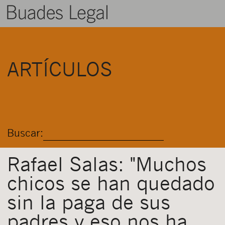
BUADES LEGAL
ARTÍCULOS
ÁREAS
EQUIPO
TALENTO
Buscar:
ACTUALIDAD
CONTACTO
Rafael Salas: "Muchos
chicos se han quedado
ESPAÑOL
sin la paga de sus
padres y eso nos ha