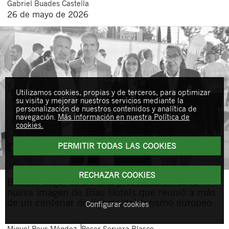
Gabriel
Buades Castella
26 de mayo de 2026
Utilizamos cookies, propias y de terceros, para optimizar
su visita y mejorar nuestros servicios mediante la
personalización de nuestros contenidos y analítica de
navegación.
Más información en nuestra Política de
cookies.
PERMITIR TODAS LAS COOKIES
RECHAZAR COOKIES
Buades Legal asiste a la presentación de la
nueva imagen de Blau Hotels que reunió a más
de un centenar de líderes del turismo europeo
Configurar cookies
Miguel
Reus Méndez
Roser
Servera Blasco