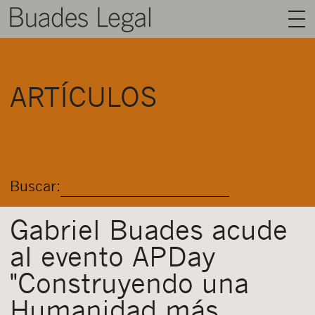
BUADES LEGAL
ARTÍCULOS
ÁREAS
EQUIPO
TALENTO
Buscar:
ACTUALIDAD
CONTACTO
Gabriel Buades acude
al evento APDay
ESPAÑOL
"Construyendo una
Humanidad más