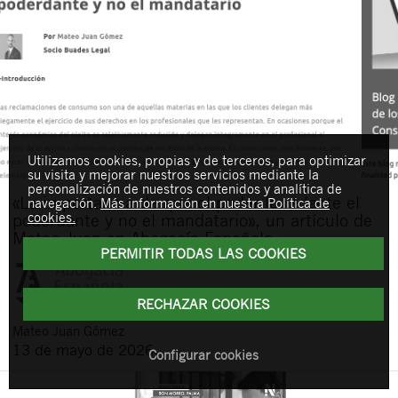
Utilizamos cookies, propias y de terceros, para optimizar
su visita y mejorar nuestros servicios mediante la
personalización de nuestros contenidos y analítica de
«La importancia de que el poder lo redacte el
navegación.
Más información en nuestra Política de
cookies.
poderdante y no el mandatario», un artículo de
Mateo Juan en Abogacía Española
PERMITIR TODAS LAS COOKIES
RECHAZAR COOKIES
Mateo
Juan Gómez
13 de mayo de 2026
Configurar cookies