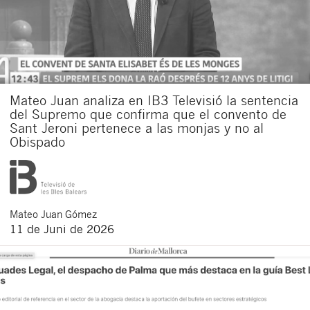
Ich bin damit einverstanden, Mitteilungen über
neue Rechtsartikel zu erhalten.
Ich
rechtlichen
und
di
akzeptiere
Datenschutzerklärung
Bestimmungen
die
We
die
Durch Klicken auf die Schaltfläche „Senden“ erklären Sie, die
folgenden grundlegenden Informationen zum Datenschutz gelesen zu
haben
: Der Datenverantwortliche ist Buades Legal S.L. Der Zweck ist
Mateo Juan analiza en IB3 Televisió la sentencia
die Aufmerksamkeit für Ihr Anliegen. Sie haben das Recht auf
del Supremo que confirma que el convento de
Zugang, Berichtigung und Löschung der Daten sowie weitere Rechte,
die in der
Datenschutzrichtlinie unserer Website
erläutert werden.
Sant Jeroni pertenece a las monjas y no al
Obispado
Mateo
Juan Gómez
11 de Juni de 2026