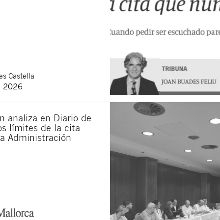
verstanden, Mitteilungen über neue Rechtsartikel zu erhal
e
rechtlichen Bestimmungen
und die
Datenschutzerklärung
ltfläche „Senden“ erklären Sie, die folgenden grundlegenden Informationen 
tliche ist Buades Legal S.L. Der Zweck ist die Aufmerksamkeit für Ihr Anlieg
Löschung der Daten sowie weitere Rechte, die in der
Datenschutzrichtlinie uns
s Castella
e 2026
 analiza en Diario de
s límites de la cita
la Administración