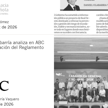
Gómez
t de 2026
barría analiza en ABC
cación del Reglamento
ría Vaquero
de 2026