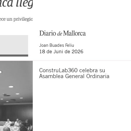
ten.
dieser Website.
zum Datenschutz gelesen zu
en. Sie haben das Recht auf
erer Website
erläutert
Joan
Buades Feliu
18 de Juni de 2026
ConstruLab360 celebra su
Asamblea General Ordinaria