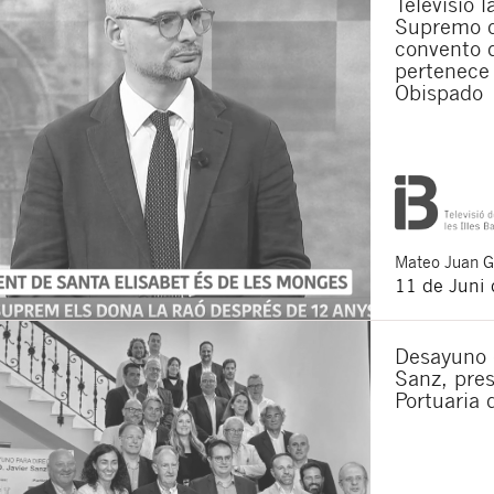
Televisió 
Supremo q
convento 
pertenece 
Obispado
Mateo
Juan 
11 de Juni
Desayuno e
Sanz, pres
Portuaria 