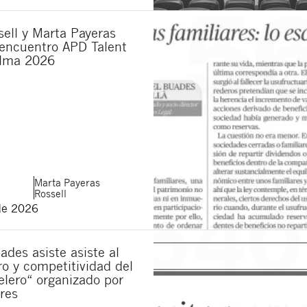
ell y Marta Payeras
 encuentro APD Talent
lma 2026
Marta
Payeras
Rossell
de 2026
ades asiste asiste al
ro y competitividad del
elero“ organizado por
res