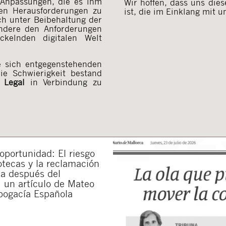
 Anpassungen, die es ihm
Wir hoffen, dass uns die
gen Herausforderungen zu
ist, die im Einklang mit 
ch unter Beibehaltung der
ndere den Anforderungen
ckelnden digitalen Welt
e sich entgegenstehenden
ie Schwierigkeit bestand
 Legal
in Verbindung zu
portunidad: El riesgo
otecas y la reclamación
da después del
 un artículo de Mateo
bogacía Española