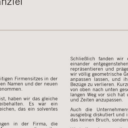
nzlei
Schließlich fanden wir
einander entgegensteh
repräsentieren und präg
wir völlig geometrische Gr
itigen Firmensitzes in der
anpassen lassen, und ih
euen Namen und der neuen
Bezüge zu verlieren. Kur
genommen.
von oben nach unten ges
langen Weg vor sich hat u
ist, haben wir das gleiche
und Zeiten anzupassen.
ibehalten. Es war ein
eichen, das ein solventes
Auch die Unternehmens
ausgiebig diskutiert und
das keinen Bruch, sondern
ngen in der Firma, die