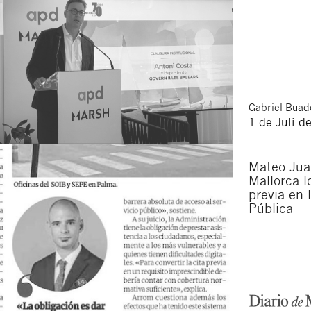
Ich bin damit ein
Ich akzeptiere di
Durch Klicken auf die Scha
haben
: Der Datenverantwor
Zugang, Berichtigung und 
werden.
Gabriel
Buade
1 de Juli d
Mateo Juan
Mallorca lo
previa en 
Pública