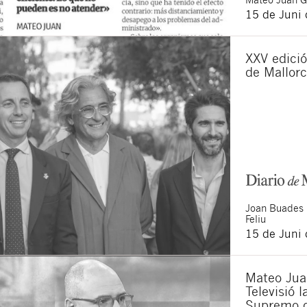
15 de Juni
XXV edició
de Mallor
Joan
Buades
Feliu
15 de Juni
Mateo Jua
Televisió 
Supremo q