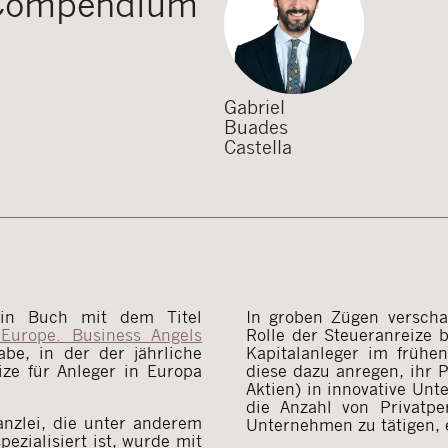
 Compendium
Gabriel
Buades
Castella
ein Buch mit dem Titel
In groben Zügen verscha
 Europe. Business Angels
Rolle der Steueranreize 
be, in der der jährliche
Kapitalanleger im früh
ize für Anleger in Europa
diese dazu anregen, ihr Po
Aktien) in innovative U
die Anzahl von Privatpe
nzlei, die unter anderem
Unternehmen zu tätigen, e
ezialisiert ist, wurde mit