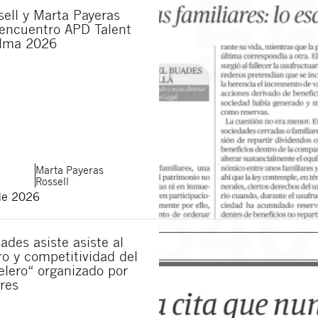
ell y Marta Payeras
 encuentro APD Talent
lma 2026
Marta
Payeras
Rossell
de 2026
ades asiste asiste al
ro y competitividad del
elero“ organizado por
res