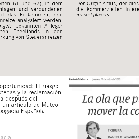
eiten 61 und 62), in dem
Der Organismus, der die
Anlagen und verbundenen
die kommerziellen Inte
auf das Einkommen, den
market players.
nreize analysiert werden.
ngels
bekannten Anleger
nen Engelfonds in den
irkung von Steueranreizen
portunidad: El riesgo
otecas y la reclamación
da después del
 un artículo de Mateo
bogacía Española