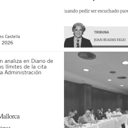
verstanden, Mitteilungen über neue Rechtsartikel zu erhal
e
rechtlichen Bestimmungen
und die
Datenschutzerklärung
ltfläche „Senden“ erklären Sie, die folgenden grundlegenden Informationen 
tliche ist Buades Legal S.L. Der Zweck ist die Aufmerksamkeit für Ihr Anlieg
Löschung der Daten sowie weitere Rechte, die in der
Datenschutzrichtlinie uns
s Castella
e 2026
 analiza en Diario de
s límites de la cita
la Administración
Gómez