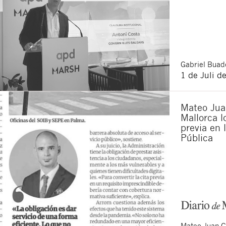
Ich bin damit ein
Ich akzeptiere di
Durch Klicken auf die Scha
haben
: Der Datenverantwor
Zugang, Berichtigung und 
werden.
Gabriel
Buade
1 de Juli d
Mateo Juan
Mallorca lo
previa en 
Pública
Mateo
Juan 