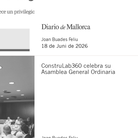
ten.
dieser Website.
zum Datenschutz gelesen zu
en. Sie haben das Recht auf
erer Website
erläutert
Joan
Buades Feliu
18 de Juni de 2026
ConstruLab360 celebra su
Asamblea General Ordinaria
Joan
Buades Feliu