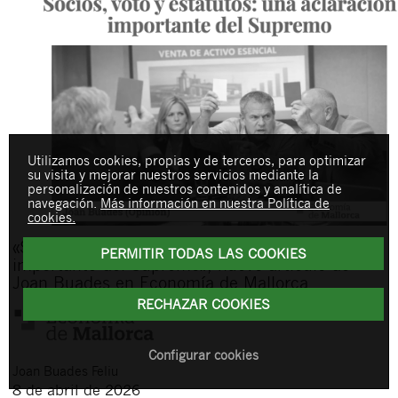
Utilizamos cookies, propias y de terceros, para optimizar
su visita y mejorar nuestros servicios mediante la
personalización de nuestros contenidos y analítica de
navegación.
Más información en nuestra Política de
cookies.
«Socios, voto y estatutos: una aclaración
PERMITIR TODAS LAS COOKIES
importante del Supremo», nuevo artículo de
Joan Buades en Economía de Mallorca
RECHAZAR COOKIES
Configurar cookies
Joan
Buades Feliu
8 de abril de 2026