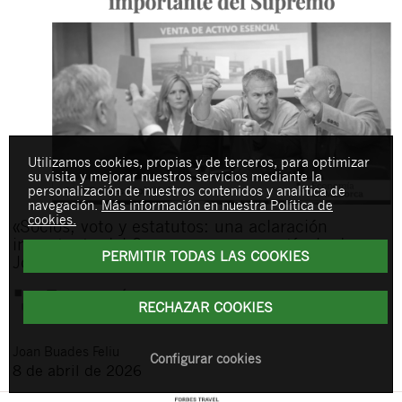
Utilizamos cookies, propias y de terceros, para optimizar
su visita y mejorar nuestros servicios mediante la
personalización de nuestros contenidos y analítica de
navegación.
Más información en nuestra Política de
cookies.
«Socios, voto y estatutos: una aclaración
importante del Supremo», nuevo artículo de
PERMITIR TODAS LAS COOKIES
Joan Buades en Economía de Mallorca
RECHAZAR COOKIES
Joan
Buades Feliu
Configurar cookies
8 de abril de 2026