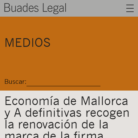
BUADES LEGAL
MEDIOS
ÁREAS
EQUIPO
TALENTO
Buscar:
ACTUALIDAD
CONTACTO
Economía de Mallorca
y A definitivas recogen
ESPAÑOL
la renovación de la
marca de la firma