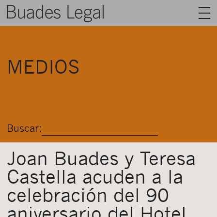
BUADES LEGAL
MEDIOS
ÁREAS
EQUIPO
TALENTO
Buscar:
ACTUALIDAD
CONTACTO
Joan Buades y Teresa
Castella acuden a la
ESPAÑOL
celebración del 90
aniversario del Hotel