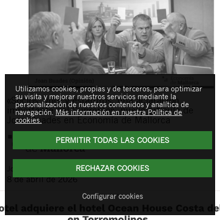
Utilizamos cookies, propias y de terceros, para optimizar
su visita y mejorar nuestros servicios mediante la
«Socios, voto y estatutos: una aclaración
personalización de nuestros contenidos y analítica de
importante del Supremo», nuevo artículo de
navegación.
Más información en nuestra Política de
Joan Buades en Economía de Mallorca
cookies.
PERMITIR TODAS LAS COOKIES
RECHAZAR COOKIES
Joan
Buades Feliu
8 de abril de 2026
Configurar cookies