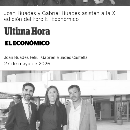
Acepto recibir comunicaciones sobre nuevos
Joan Buades y Gabriel Buades asisten a la X
artículos legales.
edición del Foro El Económico
Acepto
condiciones
de
de esta
y
las
legales
privacidad
web.
Al pulsar el botón de envío manifiesta haber leído la siguiente
información básica sobre privacidad
: El responsable del tratamiento
es Buades Legal S.L. La finalidad es la atención a su solicitud. Tiene
derecho a acceder, rectificar y suprimir los datos, así como otros
derechos como se explica en la
política de privacidad de nuestra web
Joan
Buades Feliu
Gabriel
Buades Castella
27 de mayo de 2026