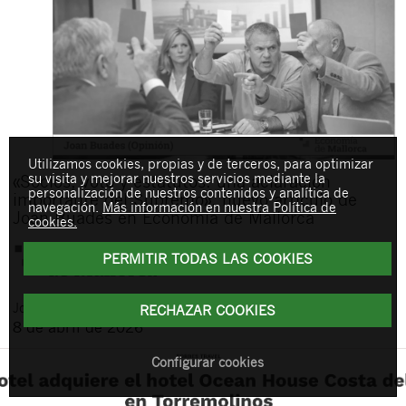
Utilizamos cookies, propias y de terceros, para optimizar
su visita y mejorar nuestros servicios mediante la
«Socios, voto y estatutos: una aclaración
personalización de nuestros contenidos y analítica de
importante del Supremo», nuevo artículo de
navegación.
Más información en nuestra Política de
Joan Buades en Economía de Mallorca
cookies.
PERMITIR TODAS LAS COOKIES
Joan
Buades Feliu
RECHAZAR COOKIES
8 de abril de 2026
Configurar cookies