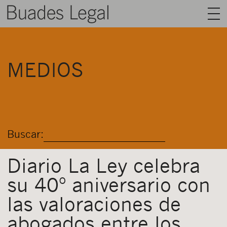
BUADES LEGAL
MEDIOS
ÁREAS
EQUIPO
TALENTO
Buscar:
ACTUALIDAD
CONTACTO
Diario La Ley celebra
su 40º aniversario con
ESPAÑOL
las valoraciones de
abogados entre los