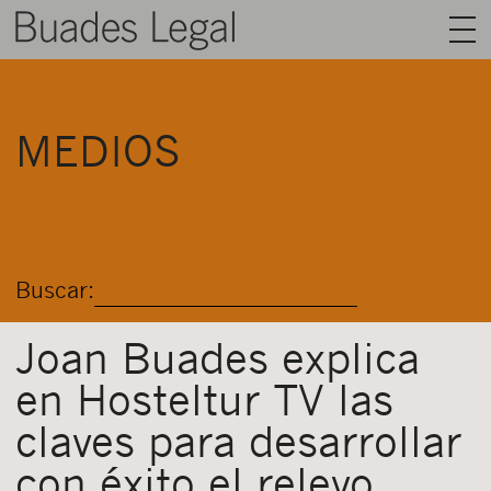
BUADES LEGAL
MEDIOS
ÁREAS
EQUIPO
TALENTO
Buscar:
ACTUALIDAD
CONTACTO
Joan Buades explica
en Hosteltur TV las
ESPAÑOL
claves para desarrollar
con éxito el relevo