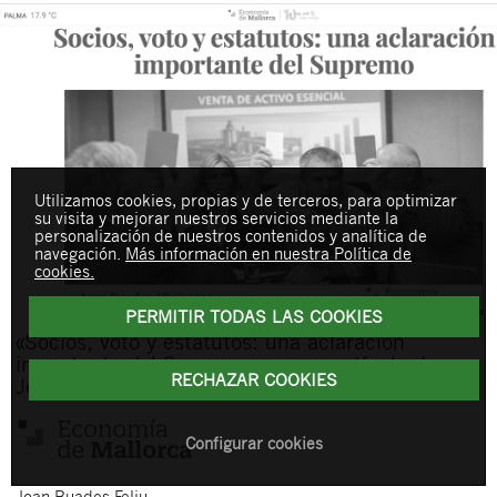
Utilizamos cookies, propias y de terceros, para optimizar
su visita y mejorar nuestros servicios mediante la
personalización de nuestros contenidos y analítica de
navegación.
Más información en nuestra Política de
cookies.
PERMITIR TODAS LAS COOKIES
«Socios, voto y estatutos: una aclaración
importante del Supremo», nuevo artículo de
RECHAZAR COOKIES
Joan Buades en Economía de Mallorca
Configurar cookies
Joan
Buades Feliu