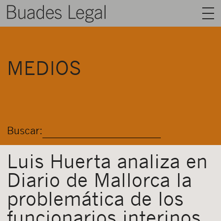
BUADES LEGAL
MEDIOS
ÁREAS
EQUIPO
TALENTO
Buscar:
ACTUALIDAD
CONTACTO
Luis Huerta analiza en
Diario de Mallorca la
ESPAÑOL
problemática de los
funcionarios interinos