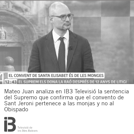
Acepto recibir comunicaciones sobre nuevos
artículos legales.
Acepto
condiciones
de
de esta
y
las
legales
privacidad
web.
Al pulsar el botón de envío manifiesta haber leído la siguiente
información básica sobre privacidad
: El responsable del tratamiento
es Buades Legal S.L. La finalidad es la atención a su solicitud. Tiene
derecho a acceder, rectificar y suprimir los datos, así como otros
derechos como se explica en la
política de privacidad de nuestra web
Mateo Juan analiza en IB3 Televisió la sentencia
del Supremo que confirma que el convento de
Sant Jeroni pertenece a las monjas y no al
Obispado