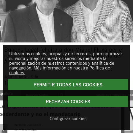
Buades Legal felicita a don Miguel Fluxá por el
Utilizamos cookies, propias y de terceros, para optimizar
reconocimiento recibido como Empresario del
su visita y mejorar nuestros servicios mediante la
Año de Mallorcadiario
personalización de nuestros contenidos y analítica de
navegación.
Más información en nuestra Política de
cookies.
Joan
Buades Feliu
15 de mayo de 2026
PERMITIR TODAS LAS COOKIES
RECHAZAR COOKIES
Configurar cookies