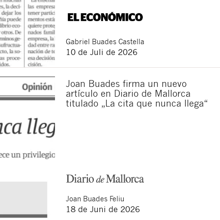
ten.
dieser Website.
zum Datenschutz gelesen zu
en. Sie haben das Recht auf
Gabriel
Buades Castella
erer Website
erläutert
10 de Juli de 2026
Joan Buades firma un nuevo
artículo en Diario de Mallorca
titulado „La cita que nunca llega“
Joan
Buades Feliu
18 de Juni de 2026