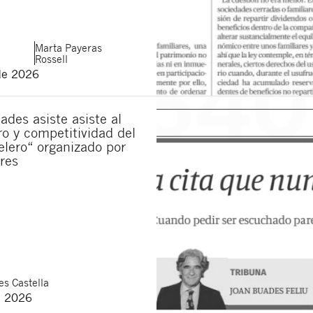
verstanden, Mitteilungen über neue Rechtsartikel zu erhal
e
rechtlichen Bestimmungen
und die
Datenschutzerklärung
Marta
Payeras
ltfläche „Senden“ erklären Sie, die folgenden grundlegenden Informationen 
tliche ist Buades Legal S.L. Der Zweck ist die Aufmerksamkeit für Ihr Anlieg
Rossell
Löschung der Daten sowie weitere Rechte, die in der
Datenschutzrichtlinie uns
de 2026
ades asiste asiste al
ro y competitividad del
elero“ organizado por
res
s Castella
e 2026