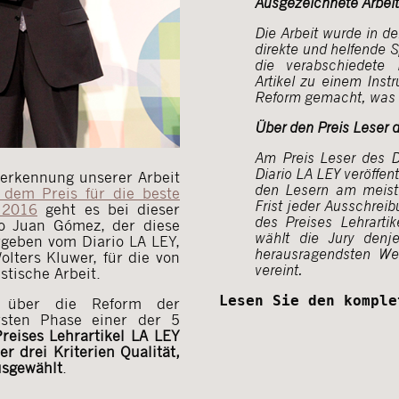
Ausgezeichnete Arbeit
Die Arbeit wurde in 
direkte und helfende 
die verabschiedete
Artikel zu einem Ins
Reform gemacht, was v
Über den Preis Leser 
Am Preis Leser des D
Diario LA LEY veröffen
nerkennung unserer Arbeit
den Lesern am meiste
dem Preis für die beste
Frist jeder Ausschrei
 2016
geht es bei dieser
des Preises Lehrarti
eo Juan Gómez, der diese
wählt die Jury denj
geben vom Diario LA LEY,
herausragendsten Wer
olters Kluwer, für die von
vereint.
stische Arbeit.
Lesen Sie den komple
 über die Reform der
ersten Phase einer der 5
reises Lehrartikel LA LEY
r drei Kriterien Qualität,
usgewählt
.