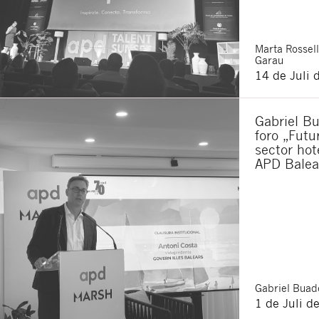
Ich bin damit ein
Ich akzeptiere di
Marta
Rossell
Durch Klicken auf die Scha
haben
: Der Datenverantwor
Garau
Zugang, Berichtigung und 
14 de Juli 
werden.
Gabriel Bu
foro „Futu
sector hot
APD Balea
Gabriel
Buade
1 de Juli d