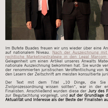
Im Bufete Buades freuen wir uns wieder über eine A
auf nationalem Niveau.
Nach der Auszeichnung mit 
rechtliche Marketingstrategie in den Legal Marcom
Gelegenheit um einen Artikel unseres Anwalts Mat
nationale Auszeichnung bekommen hat. Sie wurde ver
der renommierten juristischen Veröffentlichung von W
den Lesern der Zeitschrift am meisten konsultierte juri
Der Text mit dem Titel „10 Dinge, die Sie
Zivilprozessordnung wissen sollten“, war in der 
Finalisten. Anschließend wurden diese der
Jury des P
zur Begutachtung vorgelegt, und
auf der Grundlage de
Aktualität und Interesse
als der Beste der Finalisten a