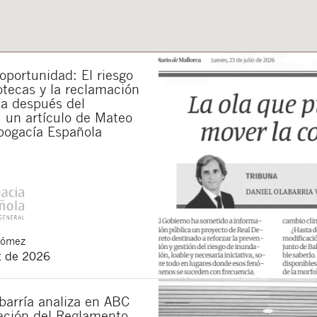
portunidad: El riesgo
otecas y la reclamación
da después del
 un artículo de Mateo
bogacía Española
Gómez
t de 2026
barría analiza en ABC
cación del Reglamento