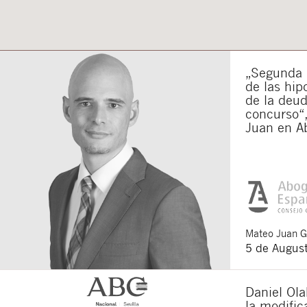
„Segunda o
de las hip
de la deu
concurso“,
Juan en A
Mateo
Juan 
5 de Augus
Daniel Ola
la modifi