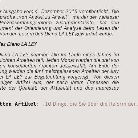
der Ausgabe vom 4.
Dezember 2015 veröffentlicht.
Die
Sprache „von Anwalt zu Anwalt“, mit der der Verfasser
 Prozessordnungsreform zusammenfasste, hat den
trument der Orientierung und Analyse beim Lesen der
on den Lesern des Diario LA LEY gewürdigt wurde.
des Diario LA LEY
iario LA LEY nehmen alle im Laufe eines Jahres im
tlichten Arbeiten teil. Jeden Monat werden die drei von
n konsultierten Arbeiten ausgewählt. Am Ende der
bung werden die fünf meistgelesenen Arbeiten der Jury
kel LA LEY zur Begutachtung vorgelegt. Von diesen
enigen Artikel aus, der nach ihrem Ermessen die
te der Qualität, der Aktualität und des Interesses
„10 Dinge, die Sie über die Reform der 
tten Artikel
: 