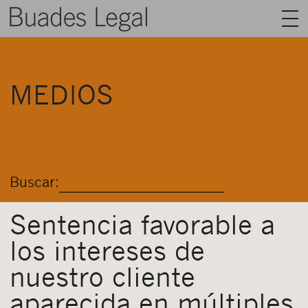
BUADES LEGAL
MEDIOS
ÁREAS
EQUIPO
TALENTO
Buscar:
ACTUALIDAD
CONTACTO
Sentencia favorable a
los intereses de
ESPAÑOL
nuestro cliente
aparecida en múltiples