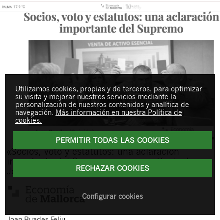
Utilizamos cookies, propias y de terceros, para optimizar
su visita y mejorar nuestros servicios mediante la
personalización de nuestros contenidos y analítica de
navegación.
Más información en nuestra Política de
cookies.
PERMITIR TODAS LAS COOKIES
«Socios, voto y estatutos: una aclaración
importante del Supremo», nuevo artículo de
RECHAZAR COOKIES
Joan Buades en Economía de Mallorca
Configurar cookies
Joan
Buades Feliu