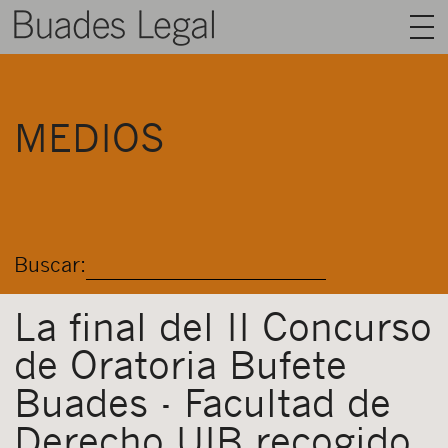
BUADES LEGAL
MEDIOS
ÁREAS
EQUIPO
TALENTO
Buscar:
ACTUALIDAD
CONTACTO
La final del II Concurso
de Oratoria Bufete
ESPAÑOL
Buades - Facultad de
Derecho UIB recogido