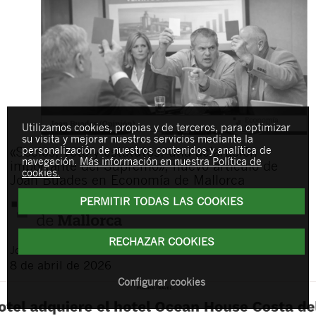
Utilizamos cookies, propias y de terceros, para optimizar
su visita y mejorar nuestros servicios mediante la
personalización de nuestros contenidos y analítica de
«Socios, voto y estatutos: una aclaración
navegación.
Más información en nuestra Política de
importante del Supremo», nuevo artículo de
cookies.
Joan Buades en Economía de Mallorca
PERMITIR TODAS LAS COOKIES
RECHAZAR COOKIES
Joan
Buades Feliu
8 de abril de 2026
Configurar cookies