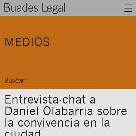
BUADES LEGAL
MEDIOS
ÁREAS
EQUIPO
TALENTO
Buscar:
ACTUALIDAD
CONTACTO
Entrevista-chat a
Daniel Olabarria sobre
ESPAÑOL
la convivencia en la
ciudad