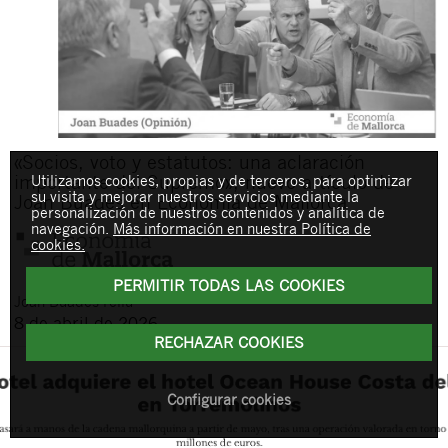
«Socios, voto y estatutos: una aclaración
importante del Supremo», nuevo artículo de
Utilizamos cookies, propias y de terceros, para optimizar
su visita y mejorar nuestros servicios mediante la
Joan Buades en Economía de Mallorca
personalización de nuestros contenidos y analítica de
navegación.
Más información en nuestra Política de
cookies.
PERMITIR TODAS LAS COOKIES
Joan
Buades Feliu
8 de abril de 2026
RECHAZAR COOKIES
Configurar cookies