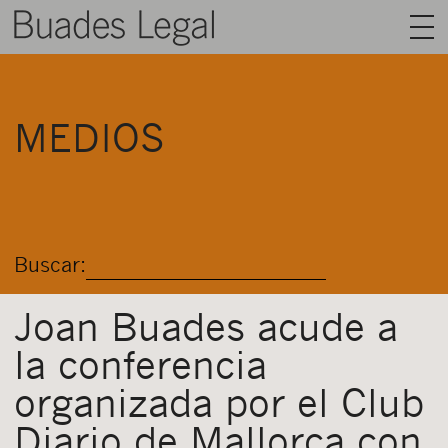
BUADES LEGAL
MEDIOS
ÁREAS
EQUIPO
TALENTO
Buscar:
ACTUALIDAD
CONTACTO
Joan Buades acude a
la conferencia
ESPAÑOL
organizada por el Club
Diario de Mallorca con