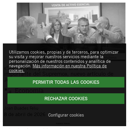
Utilizamos cookies, propias y de terceros, para optimizar
su visita y mejorar nuestros servicios mediante la
personalización de nuestros contenidos y analítica de
navegación.
Más información en nuestra Política de
«Socios, voto y estatutos: una aclaración
cookies.
importante del Supremo», nuevo artículo de
Joan Buades en Economía de Mallorca
PERMITIR TODAS LAS COOKIES
RECHAZAR COOKIES
Joan
Buades Feliu
8 de abril de 2026
Configurar cookies