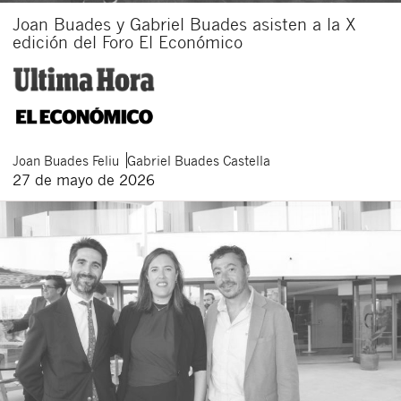
Joan Buades y Gabriel Buades asisten a la X
Acepto recibir comunicaciones sobre nuevos
edición del Foro El Económico
artículos legales.
Acepto
condiciones
de
de esta
y
las
legales
privacidad
web.
Al pulsar el botón de envío manifiesta haber leído la siguiente
información básica sobre privacidad
: El responsable del tratamiento
es Buades Legal S.L. La finalidad es la atención a su solicitud. Tiene
derecho a acceder, rectificar y suprimir los datos, así como otros
derechos como se explica en la
política de privacidad de nuestra web
Joan
Buades Feliu
Gabriel
Buades Castella
27 de mayo de 2026