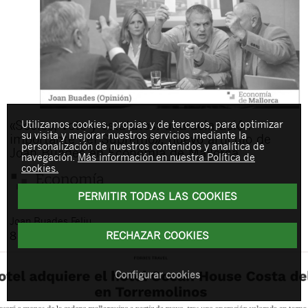
Utilizamos cookies, propias y de terceros, para optimizar
«Socios, voto y estatutos: una aclaración
su visita y mejorar nuestros servicios mediante la
importante del Supremo», nuevo artículo de
personalización de nuestros contenidos y analítica de
Joan Buades en Economía de Mallorca
navegación.
Más información en nuestra Política de
cookies.
PERMITIR TODAS LAS COOKIES
Joan
Buades Feliu
RECHAZAR COOKIES
8 de abril de 2026
Configurar cookies