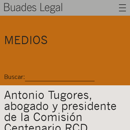
BUADES LEGAL
MEDIOS
ÁREAS
EQUIPO
TALENTO
Buscar:
ACTUALIDAD
CONTACTO
Antonio Tugores,
abogado y presidente
ESPAÑOL
de la Comisión
Centenario RCD