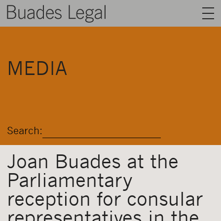
BUADES LEGAL
MEDIA
AREAS
TEAM
TALENT
Search:
NEWS
CONTACT
Joan Buades at the
Parliamentary
ENGLISH
reception for consular
representatives in the