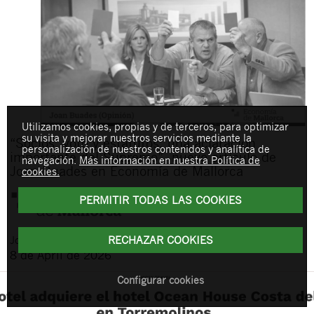
Utilizamos cookies, propias y de terceros, para optimizar
su visita y mejorar nuestros servicios mediante la
“Socios, voto y estatutos: una aclaración
personalización de nuestros contenidos y analítica de
importante del Supremo”, nuevo artículo de
navegación.
Más información en nuestra Política de
Joan Buades en Economía de Mallorca
cookies.
PERMITIR TODAS LAS COOKIES
RECHAZAR COOKIES
Joan
Buades Feliu
8 de April de 2026
Configurar cookies