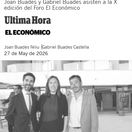
Joan Buades y Gabriel Buades asisten a la X
edición del Foro El Económico
I agree to receive communications about new
legal articles.
I accept
legal
of
of this
and
the
conditions
privacy
website.
By clicking the submit button you declare to have read the following
basic information about privacy
: The data controller is Buades Legal
S.L. The purpose is the attention to your request. You have the right
to access, rectify and delete the data, as well as other rights as
Joan
Buades Feliu
Gabriel
Buades Castella
explained in the
privacy policy of our website
.
27 de May de 2026