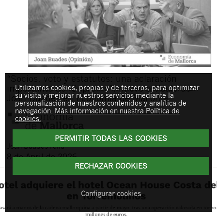
“Socios, voto y estatutos: una aclaración
importante del Supremo”, nuevo artículo de
Utilizamos cookies, propias y de terceros, para optimizar
su visita y mejorar nuestros servicios mediante la
Joan Buades en Economía de Mallorca
personalización de nuestros contenidos y analítica de
navegación.
Más información en nuestra Política de
cookies.
PERMITIR TODAS LAS COOKIES
Joan
Buades Feliu
8 de April de 2026
RECHAZAR COOKIES
Configurar cookies