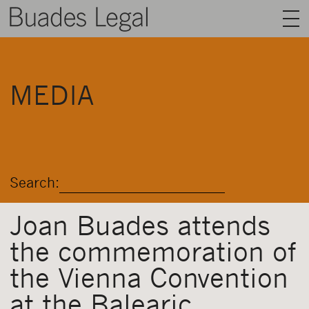
BUADES LEGAL
MEDIA
AREAS
TEAM
TALENT
Search:
NEWS
CONTACT
Joan Buades attends
the commemoration of
ENGLISH
the Vienna Convention
at the Balearic