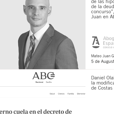
de las hip
de la deu
concurso”,
Juan en A
Mateo
Juan 
5 de Augus
Daniel Ola
la modifi
de Costas