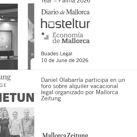
Year – Palma 2026”
data controller is Buades
e data, as well as other
Buades Legal
10 de June de 2026
Daniel Olabarría participa en un
foro sobre alquiler vacacional
legal organizado por Mallorca
Zeitung