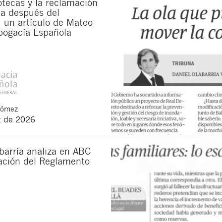
otecas y la reclamación
da después del
 un artículo de Mateo
bogacía Española
Gómez
t de 2026
barría analiza en ABC
cación del Reglamento