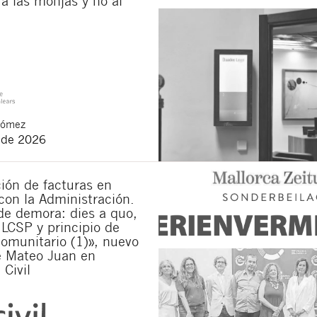
a las monjas y no al
e communications about new legal articles.
 conditions
and
of privacy
of this website.
on you declare to have read the following basic information about privacy
: The 
he attention to your request. You have the right to access, rectify and delete th
rivacy policy of our website
.
Gómez
 de 2026
ión de facturas en
con la Administración.
de demora: dies a quo,
 LCSP y principio de
omunitario (1)», nuevo
e Mateo Juan en
 Civil