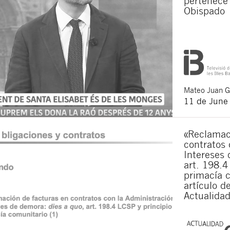
pertenece 
Obispado
I agree to receiv
I accept the
legal
By clicking the submit butt
Legal S.L. The purpose is t
rights as explained in the
p
Mateo
Juan 
11 de June
«Reclamac
contratos 
Intereses 
art. 198.4
primacía c
artículo d
Actualidad