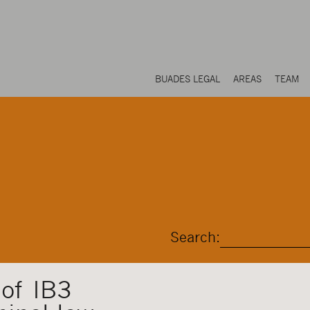
BUADES LEGAL
AREAS
TEAM
Search:
 of IB3