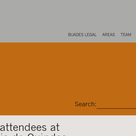
BUADES LEGAL
AREAS
TEAM
Search:
attendees at