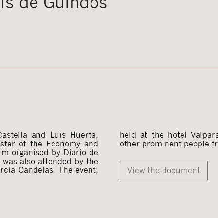
uis de Guindos
astella and Luis Huerta,
r 400 business people and
nister of the Economy and
other prominent people fr
um organised by Diario de
 was also attended by the
arcía Candelas. The event,
View the document