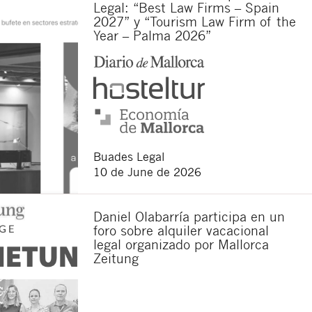
Legal: “Best Law Firms – Spain
2027” y “Tourism Law Firm of the
Year – Palma 2026”
data controller is Buades
e data, as well as other
Buades Legal
10 de June de 2026
Daniel Olabarría participa en un
foro sobre alquiler vacacional
legal organizado por Mallorca
Zeitung