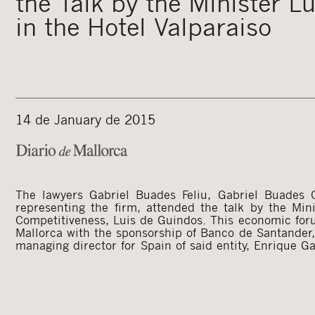
the Talk by the Minister L
in the Hotel Valparaiso
14 de January de 2015
The lawyers Gabriel Buades Feliu, Gabriel Buades C
held at the hotel Valparaíso, brought together ove
representing the firm, attended the talk by the Mi
Competitiveness, Luis de Guindos. This economic for
Mallorca with the sponsorship of Banco de Santander,
managing director for Spain of said entity, Enrique G