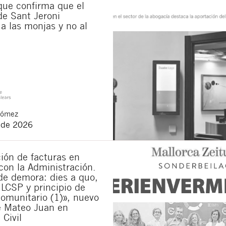
ue confirma que el
de Sant Jeroni
e communications about new legal articles.
 conditions
and
of privacy
of this website.
a las monjas y no al
on you declare to have read the following basic information about privacy
: The 
he attention to your request. You have the right to access, rectify and delete th
rivacy policy of our website
.
Gómez
 de 2026
ión de facturas en
con la Administración.
de demora: dies a quo,
 LCSP y principio de
omunitario (1)», nuevo
e Mateo Juan en
 Civil