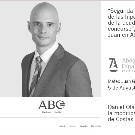
“Segunda o
de las hip
de la deu
concurso”,
Juan en A
Mateo
Juan 
5 de Augus
Daniel Ola
la modifi
de Costas