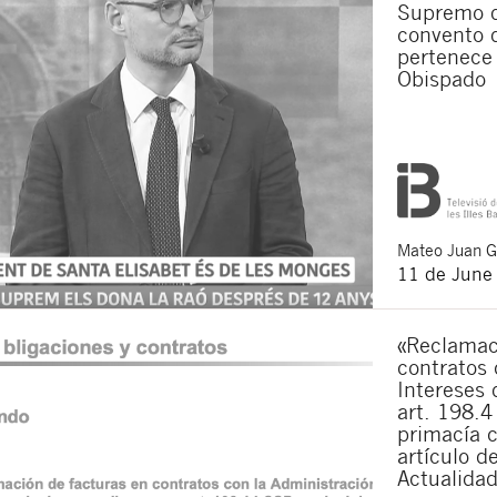
Supremo q
convento 
I agree to receiv
I accept the
legal
pertenece 
Obispado
By clicking the submit butt
Legal S.L. The purpose is t
rights as explained in the
p
Mateo
Juan 
11 de June
«Reclamac
contratos 
Intereses 
art. 198.4
primacía c
artículo d
Actualidad