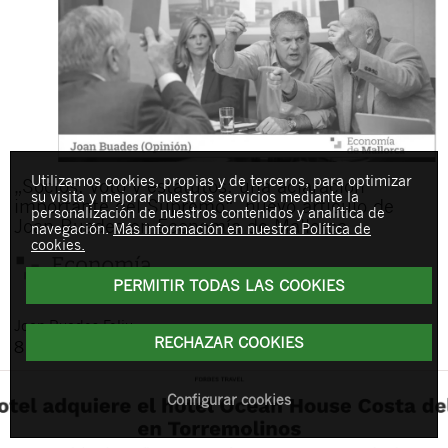
Utilizamos cookies, propias y de terceros, para optimizar
„Socios, voto y estatutos: una aclaración
su visita y mejorar nuestros servicios mediante la
importante del Supremo“, nuevo artículo de
personalización de nuestros contenidos y analítica de
Joan Buades en Economía de Mallorca
navegación.
Más información en nuestra Política de
cookies.
PERMITIR TODAS LAS COOKIES
Joan
Buades Feliu
RECHAZAR COOKIES
8 de April de 2026
Configurar cookies