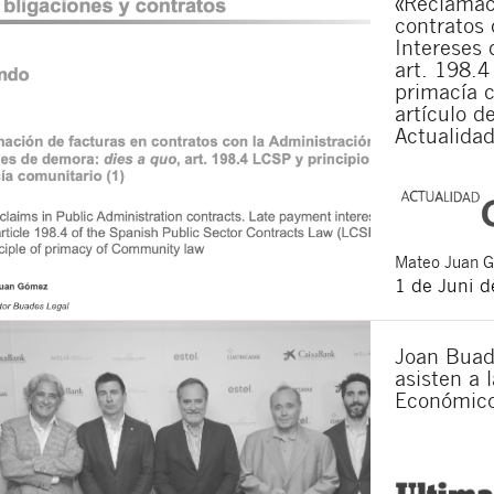
«Reclamac
contratos 
Intereses 
art. 198.4
primacía c
artículo d
Actualidad
Mateo
Juan 
1 de Juni 
Joan Buad
asisten a l
Económic