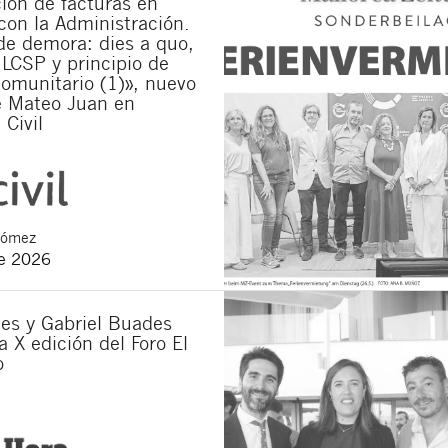
ión de facturas en
con la Administración.
de demora: dies a quo,
 LCSP y principio de
omunitario (1)», nuevo
e Mateo Juan en
 Civil
Gómez
de 2026
es y Gabriel Buades
a X edición del Foro El
o