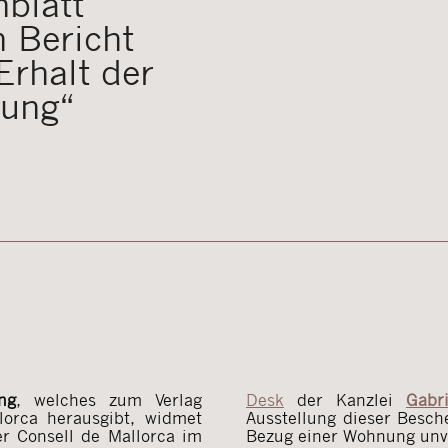
blatt
n Bericht
Erhalt der
gung“
ng
, welches zum Verlag
Desk
der Kanzlei
Gabr
lorca herausgibt, widmet
Ausstellung dieser Besch
er Consell de Mallorca im
Bezug einer Wohnung unve