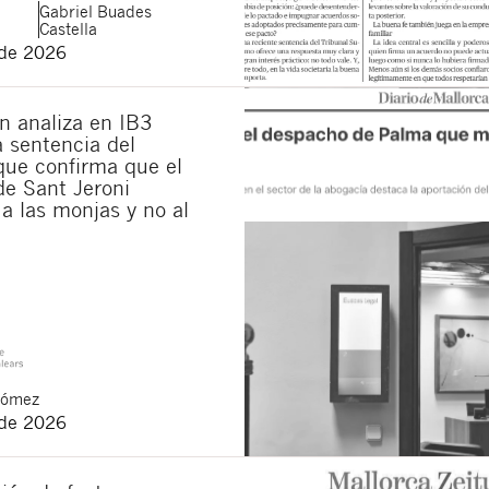
Gabriel
Buades
verstanden, Mitteilungen über neue Rechtsartikel zu erhal
Castella
e
rechtlichen Bestimmungen
und die
Datenschutzerklärung
 de 2026
ltfläche „Senden“ erklären Sie, die folgenden grundlegenden Informationen 
tliche ist Buades Legal S.L. Der Zweck ist die Aufmerksamkeit für Ihr Anlieg
Löschung der Daten sowie weitere Rechte, die in der
Datenschutzrichtlinie uns
n analiza en IB3
la sentencia del
ue confirma que el
de Sant Jeroni
a las monjas y no al
Gómez
 de 2026