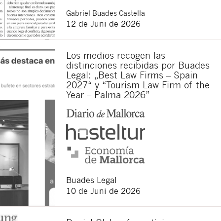
ten.
Gabriel
Buades Castella
dieser Website.
12 de Juni de 2026
zum Datenschutz gelesen zu
en. Sie haben das Recht auf
erer Website
erläutert
Los medios recogen las
distinciones recibidas por Buades
Legal: „Best Law Firms – Spain
2027“ y “Tourism Law Firm of the
Year – Palma 2026”
Buades Legal
10 de Juni de 2026