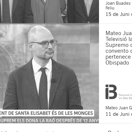
Joan
Buades
Ich bin damit ein
Feliu
Ich akzeptiere di
15 de Juni
Durch Klicken auf die Scha
haben
: Der Datenverantwor
Zugang, Berichtigung und 
werden.
Mateo Jua
Televisió 
Supremo q
convento 
pertenece 
Obispado
Mateo
Juan 
11 de Juni