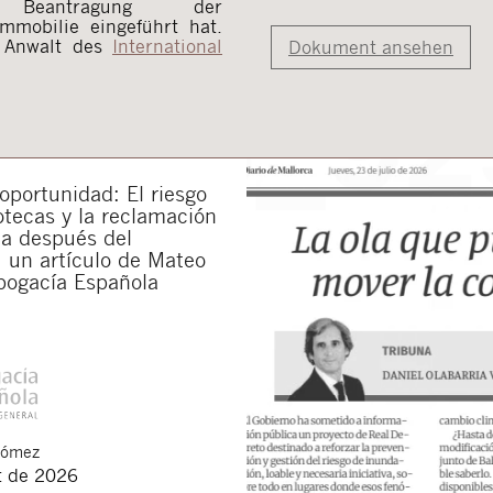
Beantragung der
mmobilie eingeführt hat.
r Anwalt des
International
Dokument ansehen
portunidad: El riesgo
otecas y la reclamación
da después del
 un artículo de Mateo
bogacía Española
Gómez
t de 2026