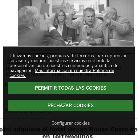
Utilizamos cookies, propias y de terceros, para optimizar
su visita y mejorar nuestros servicios mediante la
„Socios, voto y estatutos: una aclaración
personalización de nuestros contenidos y analítica de
importante del Supremo“, nuevo artículo de
navegación.
Más información en nuestra Política de
Joan Buades en Economía de Mallorca
cookies.
PERMITIR TODAS LAS COOKIES
Joan
Buades Feliu
RECHAZAR COOKIES
8 de April de 2026
Configurar cookies