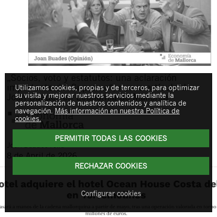
„Socios, voto y estatutos: una aclaración
importante del Supremo“, nuevo artículo de
Utilizamos cookies, propias y de terceros, para optimizar
su visita y mejorar nuestros servicios mediante la
Joan Buades en Economía de Mallorca
personalización de nuestros contenidos y analítica de
navegación.
Más información en nuestra Política de
cookies.
PERMITIR TODAS LAS COOKIES
Joan
Buades Feliu
8 de April de 2026
RECHAZAR COOKIES
Configurar cookies