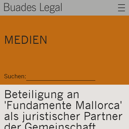
BUADES LEGAL
MEDIEN
BEREICHE
AUSRÜSTUNG
TALENT
Suchen:
NACHRICHT
KONTAKT
Beteiligung an
'Fundamente Mallorca'
DEUTSCH
als juristischer Partner
der Gemeinschaft