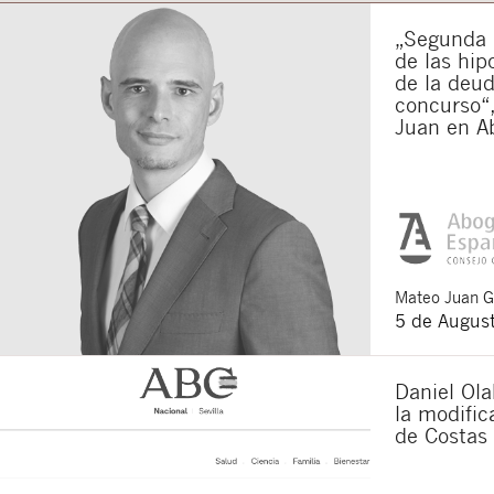
„Segunda o
de las hip
de la deu
concurso“,
Juan en A
Mateo
Juan 
5 de Augus
Daniel Ola
la modifi
de Costas