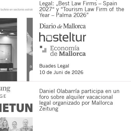
Legal: „Best Law Firms – Spain
ten.
2027“ y “Tourism Law Firm of the
dieser Website.
Year – Palma 2026”
zum Datenschutz gelesen zu
en. Sie haben das Recht auf
erer Website
erläutert
Buades Legal
10 de Juni de 2026
Daniel Olabarría participa en un
foro sobre alquiler vacacional
legal organizado por Mallorca
Zeitung