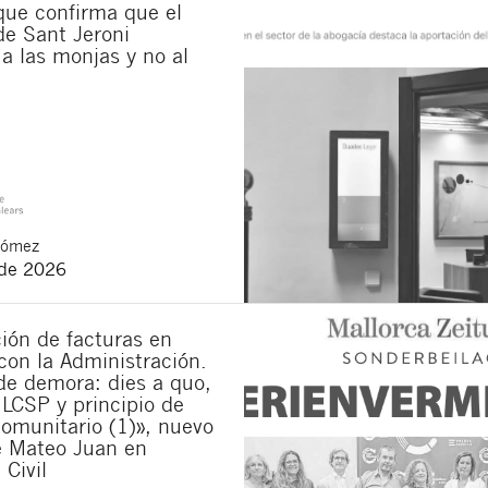
ue confirma que el
verstanden, Mitteilungen über neue Rechtsartikel zu erhal
de Sant Jeroni
e
rechtlichen Bestimmungen
und die
Datenschutzerklärung
a las monjas y no al
ltfläche „Senden“ erklären Sie, die folgenden grundlegenden Informationen 
tliche ist Buades Legal S.L. Der Zweck ist die Aufmerksamkeit für Ihr Anlieg
Löschung der Daten sowie weitere Rechte, die in der
Datenschutzrichtlinie uns
Gómez
 de 2026
ión de facturas en
con la Administración.
de demora: dies a quo,
 LCSP y principio de
omunitario (1)», nuevo
e Mateo Juan en
 Civil