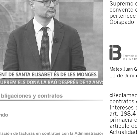
Supremo q
Ich bin damit ein
convento 
Ich akzeptiere di
pertenece 
Obispado
Durch Klicken auf die Scha
haben
: Der Datenverantwor
Zugang, Berichtigung und 
werden.
Mateo
Juan 
11 de Juni
«Reclamac
contratos 
Intereses 
art. 198.4
primacía c
artículo d
Actualidad