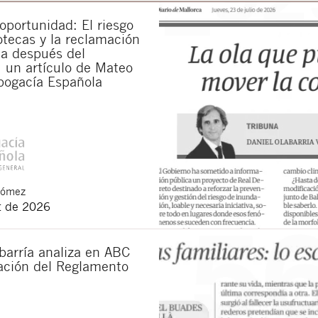
portunidad: El riesgo
otecas y la reclamación
da después del
 un artículo de Mateo
bogacía Española
Gómez
t de 2026
barría analiza en ABC
cación del Reglamento