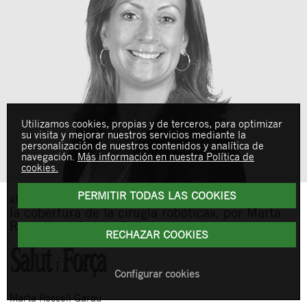
Utilizamos cookies, propias y de terceros, para optimizar
su visita y mejorar nuestros servicios mediante la
personalización de nuestros contenidos y analítica de
navegación.
Más información en nuestra Política de
cookies.
PERMITIR TODAS LAS COOKIES
«La vulnerabilidad de los asegurados al reclamar
la cobertura de la cirugía robótica», por Marta
Rossell en ‘Salut i Força’
RECHAZAR COOKIES
Configurar cookies
Marta
Rossell Garau