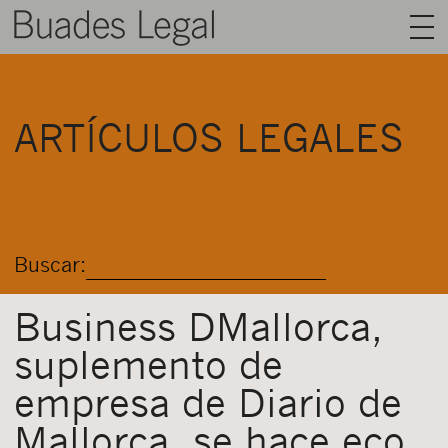
BUADES LEGAL
ARTÍCULOS LEGALES
ÁREAS
EQUIPO
TALENTO
Buscar:
ACTUALIDAD
CONTACTO
Business DMallorca,
suplemento de
ESPAÑOL
empresa de Diario de
Mallorca, se hace eco