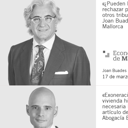
«¿Pueden 
rechazar p
Acepto recibir co
Acepto las
condici
otros trib
Joan Buad
Al pulsar el botón de envío
Mallorca
es Buades Legal S.L. La fin
otros derechos como se exp
Joan
Buades 
17 de marz
«Exoneraci
vivienda h
necesaria 
artículo d
Abogacía 