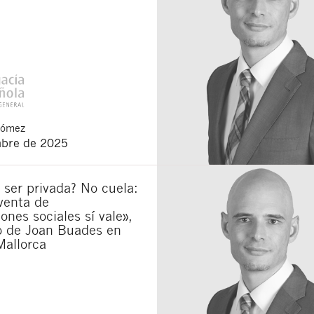
Gómez
mbre de 2025
 ser privada? No cuela:
venta de
iones sociales sí vale»,
lo de Joan Buades en
Mallorca