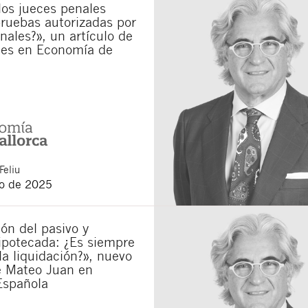
los jueces penales
ruebas autorizadas por
municaciones sobre nuevos artículos legales.
ones legales
y
de privacidad
de esta web.
unales?», un artículo de
es en Economía de
 manifiesta haber leído la siguiente información básica sobre privacidad
: El re
alidad es la atención a su solicitud. Tiene derecho a acceder, rectificar y supr
lica en la
política de privacidad de nuestra web
Feliu
o de 2025
ón del pasivo y
ipotecada: ¿Es siempre
la liquidación?», nuevo
e Mateo Juan en
Española