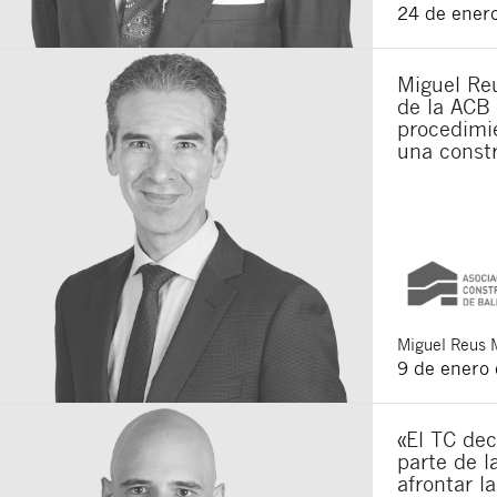
24 de ener
Miguel Reu
de la ACB 
procedimie
una constr
Miguel
Reus 
9 de enero
«El TC dec
parte de l
afrontar l