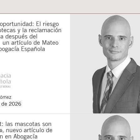
portunidad: El riesgo
otecas y la reclamación
da después del
 un artículo de Mateo
bogacía Española
Gómez
o de 2026
t: las mascotas son
», nuevo artículo de
n en Abogacía