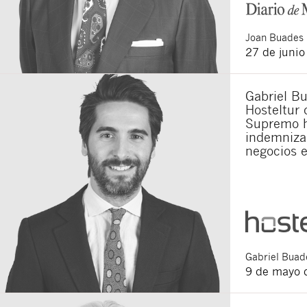
Joan
Buades 
27 de juni
Gabriel Bu
Hosteltur 
Supremo h
indemnizar
negocios 
Gabriel
Buade
9 de mayo 