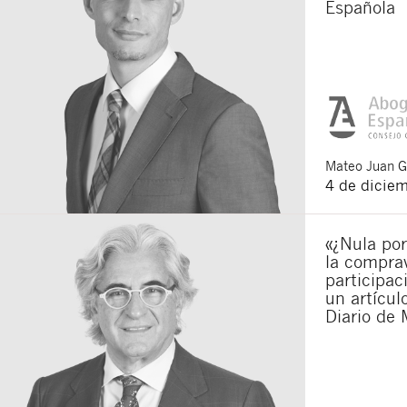
Española
Mateo
Juan 
4 de dicie
«¿Nula por
la compra
participac
un artícu
Diario de 