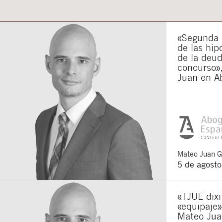
«Segunda o
de las hip
de la deu
concurso»,
Juan en A
Mateo
Juan 
5 de agost
«TJUE dixi
«equipaje»
Mateo Jua