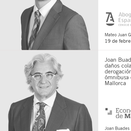
Mateo
Juan 
19 de febr
Joan Buade
daños cola
derogación
ómnibus» 
Mallorca
Joan
Buades 