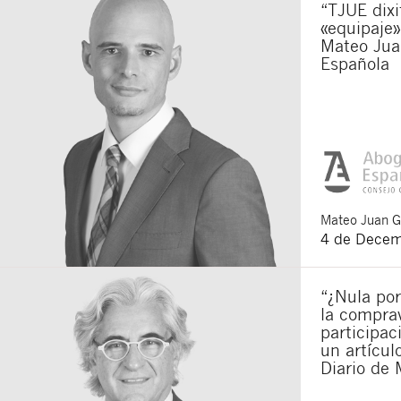
“TJUE dixi
«equipaje»
Mateo Jua
Española
Mateo
Juan 
4 de Decem
“¿Nula por
la compra
participac
un artícu
Diario de 