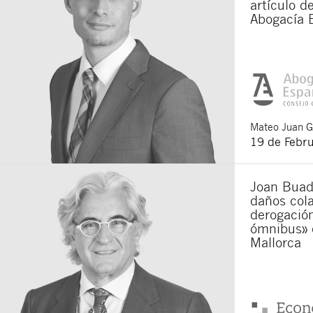
artículo d
Abogacía 
Mateo
Juan 
19 de Febr
Joan Buade
daños cola
derogación
ómnibus» 
Mallorca