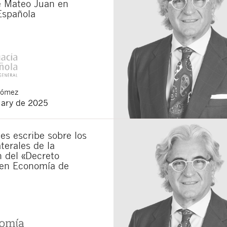
e Mateo Juan en
Española
Gómez
uary de 2025
s escribe sobre los
terales de la
 del «Decreto
en Economía de