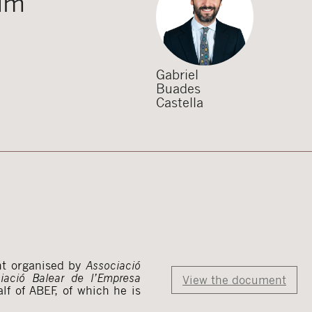
rum
Gabriel
Buades
Castella
nt organised by
Associació
iació Balear de l’Empresa
View the document
lf of ABEF, of which he is