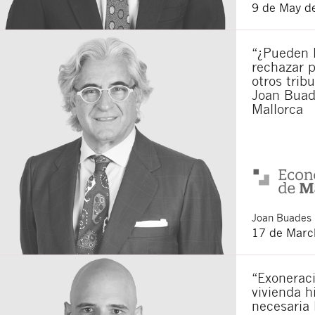
9 de May d
I agree to receiv
I accept the
legal
“¿Pueden 
By clicking the submit butt
Legal S.L. The purpose is t
rechazar p
rights as explained in the
p
otros trib
Joan Buad
Mallorca
Joan
Buades 
17 de Marc
“Exoneraci
vivienda h
necesaria 