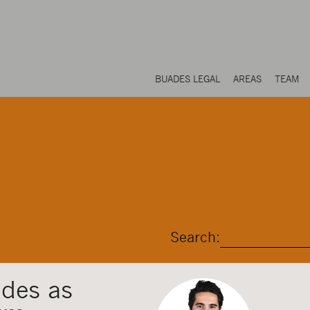
BUADES LEGAL
AREAS
TEAM
Search:
ades as