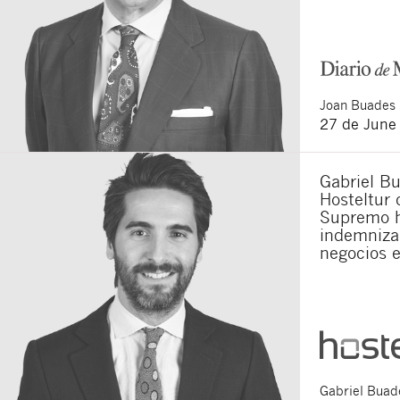
Joan
Buades 
27 de June
Gabriel Bu
Hosteltur 
Supremo h
indemnizar
negocios 
Gabriel
Buade