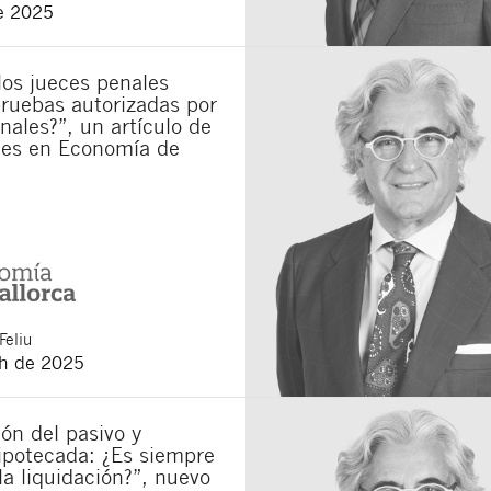
e 2025
e communications about new legal articles.
 conditions
and
of privacy
of this website.
los jueces penales
on you declare to have read the following basic information about privacy
: The 
he attention to your request. You have the right to access, rectify and delete th
ruebas autorizadas por
rivacy policy of our website
.
unales?”, un artículo de
es en Economía de
Feliu
h de 2025
ón del pasivo y
ipotecada: ¿Es siempre
la liquidación?”, nuevo