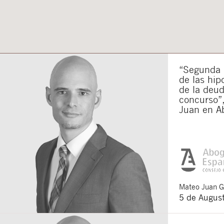
“Segunda o
de las hip
de la deu
concurso”,
Juan en A
Mateo
Juan 
5 de Augus