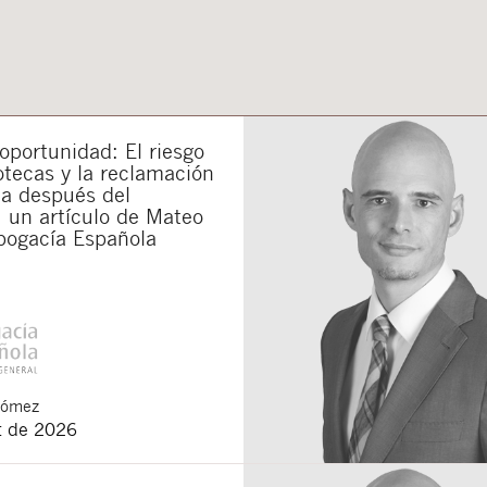
portunidad: El riesgo
otecas y la reclamación
da después del
 un artículo de Mateo
bogacía Española
Gómez
t de 2026